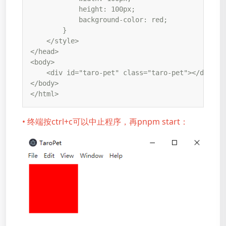
            height: 100px;

            background-color: red;

        }

    </style>

</head>

<body>

    <div id="taro-pet" class="taro-pet"></div>

</body>

</html>
• 终端按ctrl+c可以中止程序，再pnpm start：