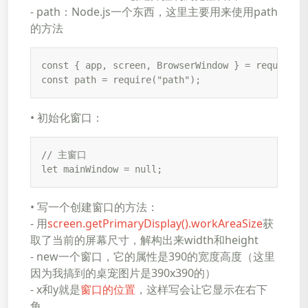
- path：Node.js一个东西，这里主要用来使用path
的方法
const { app, screen, BrowserWindow } = require("e
const path = require("path");
• 初始化窗口：
// 主窗口

let mainWindow = null;
• 写一个创建窗口的方法：
- 用
screen.getPrimaryDisplay().workAreaSize
获
取了当前的屏幕尺寸，解构出来width和height
- new一个窗口，它的属性是390的宽度高度（这里
因为我搞到的桌宠图片是390x390的）
- x和y就是
窗口的位置
，这样写会让它显示在右下
角