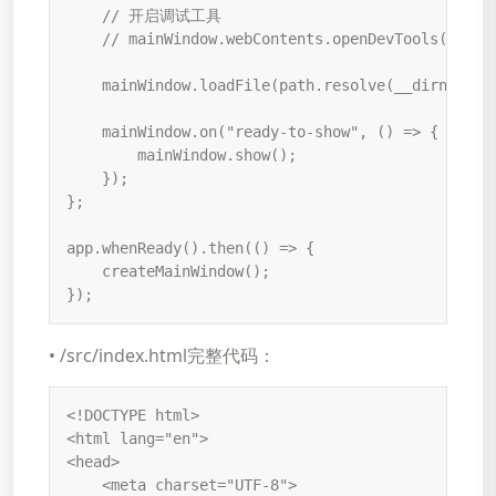
    // 开启调试工具

    // mainWindow.webContents.openDevTools();

    mainWindow.loadFile(path.resolve(__dirname, "
    mainWindow.on("ready-to-show", () => {

        mainWindow.show();

    });

};

app.whenReady().then(() => {

    createMainWindow();

});
• /src/index.html完整代码：
<!DOCTYPE html>

<html lang="en">

<head>

    <meta charset="UTF-8">
