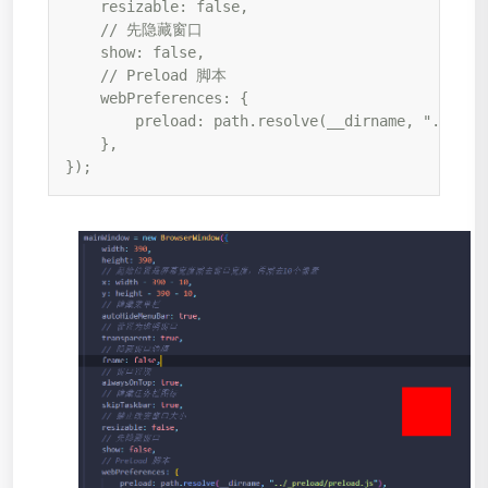
    resizable: false,

    // 先隐藏窗口

    show: false,

    // Preload 脚本

    webPreferences: {

        preload: path.resolve(__dirname, "../_pre
    },

});