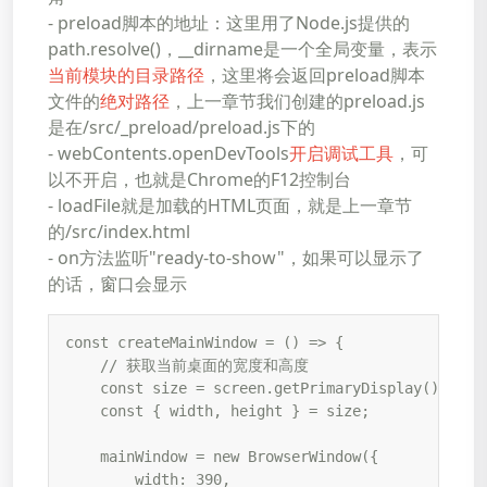
- preload脚本的地址：这里用了Node.js提供的
path.resolve()，__dirname是一个全局变量，表示
当前模块的目录路径
，这里将会返回preload脚本
文件的
绝对路径
，上一章节我们创建的preload.js
是在/src/_preload/preload.js下的
- webContents.openDevTools
开启调试工具
，可
以不开启，也就是Chrome的F12控制台
- loadFile就是加载的HTML页面，就是上一章节
的/src/index.html
- on方法监听"ready-to-show"，如果可以显示了
的话，窗口会显示
const createMainWindow = () => {

    // 获取当前桌面的宽度和高度

    const size = screen.getPrimaryDisplay().workA
    const { width, height } = size;

    mainWindow = new BrowserWindow({

        width: 390,
