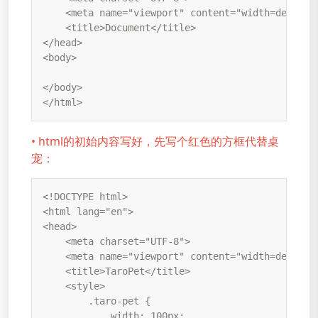
    <meta name="viewport" content="width=device-w
    <title>Document</title>

</head>

<body>

</body>

</html>
• html的初始内容写好，先写个红色的方框代替桌
宠：
<!DOCTYPE html>

<html lang="en">

<head>

    <meta charset="UTF-8">

    <meta name="viewport" content="width=device-w
    <title>TaroPet</title>

    <style>

        .taro-pet {

            width: 100px;
