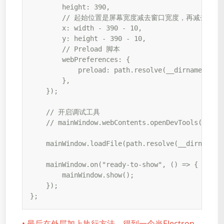
        height: 390,

        // 起始位置是屏幕宽度减去窗口宽度，再减去10个
        x: width - 390 - 10,

        y: height - 390 - 10,

        // Preload 脚本

        webPreferences: {

            preload: path.resolve(__dirname, "../
        },

    });

    // 开启调试工具

    // mainWindow.webContents.openDevTools();

    mainWindow.loadFile(path.resolve(__dirname, "
    mainWindow.on("ready-to-show", () => {

        mainWindow.show();

    });

};
• 最后在外层加上执行方法，得到一个当Electron