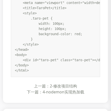
    <meta name="viewport" content="width=device-w
    <title>TaroPet</title>

    <style>

        .taro-pet {

            width: 100px;

            height: 100px;

            background-color: red;

        }

    </style>

</head>

<body>

    <div id="taro-pet" class="taro-pet"></div>

</body>

</html>
上一篇：2-修改项目结构
下一篇：4-nodemon实现热加载