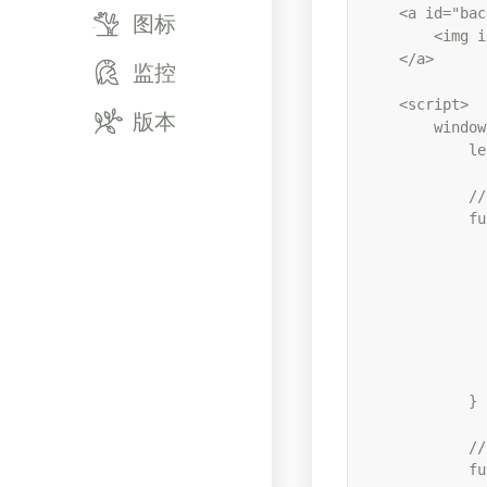
    <a id="bac
图标
        <img i
    </a>

监控
    <script>

版本
        window
            le
           
            fu
              
              
              
              
              
              
              
            }

          
            fu