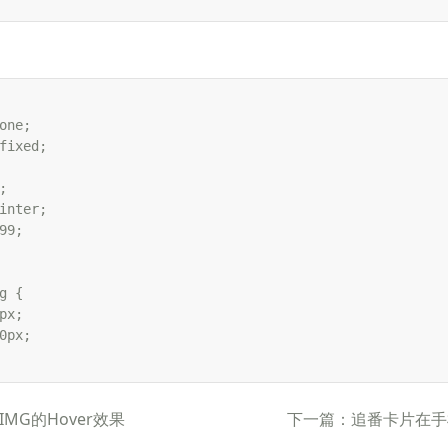
：
one;

fixed;



inter;

99;

g {

px;

0px;

MG的Hover效果
下一篇：追番卡片在手