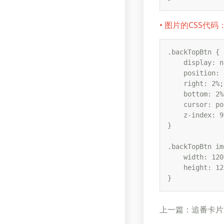
• 图片的CSS代码
.backTopBtn {

    display: n
    position: 
    right: 2%;

    bottom: 2%;
    cursor: po
    z-index: 9
}

.backTopBtn im
    width: 120
    height: 12
}
上一篇：追番卡片I