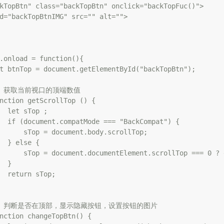
kTopBtn" class="backTopBtn" onclick="backTopFuc()">

d="backTopBtnIMG" src="" alt="">

.onload = function(){

t btnTop = document.getElementById("backTopBtn");

 // 获取当前视口的顶端数值

nction getScrollTop () {

  let sTop ;

  if (document.compatMode === "BackCompat") {

      sTop = document.body.scrollTop;

  } else {

      sTop = document.documentElement.scrollTop === 0 ? 
  }

  return sTop;

  // 判断是否在顶部，显示隐藏按钮，设置按钮的图片

nction changeTopBtn() {
