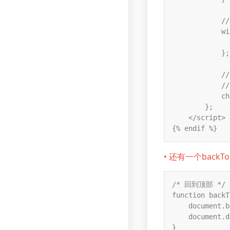
           
            wi
              
            };

           
         
            ch
        };

    </script>

{% endif %}
• 还有一个back
/* 回到顶部 */

function backT
    document.b
    document.d
}