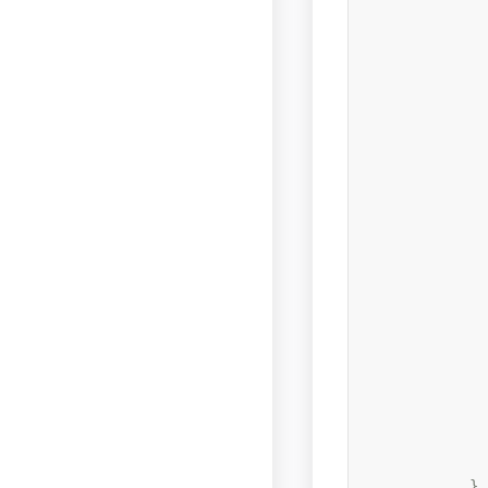
              
              
            
              
           
          
              
              
              
              
              
              
              
              
              
            
              
              
              
              
              
            }
