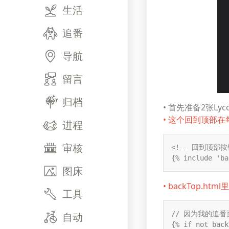
生活
追番
导航
留言
归档
• 首先准备2张Ly
• 这个回到顶部在每
进程
审核
<!-- 回到顶部按钮
{% include 'ba
图床
• backTop.h
工具
// 因为我的追番
自动
{% if not back