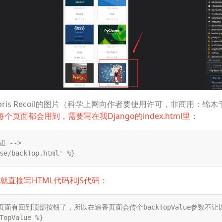
coris Recoil的图片（科学上网向作者要使用许可，非商用：
锦木
个页面都会用到，需要写在我Django的index.html里：
 -->

se/backTop.html' %}
tml里就直接写HTML代码和JS代码：
页面有回到顶部按钮了，所以在追番页面会传个backTopValue参数不让
TopValue %}
