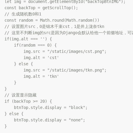
  let img = document.getElementById("backTopBtnIMG");

  const backTop = getScrollTop();

    // 生成随机数0和1

  const random = Math.round(Math.random())

     // 设置图片src，0是锦木千束cst，1是井上泷奈tkn

      // 这里不判断img的src是因为Django会默认给他一个前缀地址，可
  if(img.alt === '') {

      if(random === 0) {

          img.src = "/static/images/cst.png";

          img.alt = 'cst'

      } else {

          img.src = "/static/images/tkn.png";

          img.alt = 'tkn'

      }

  }

    // 设置显示隐藏

  if (backTop >= 20) {

      btnTop.style.display = "block";

  } else {

      btnTop.style.display = "none";

  }
