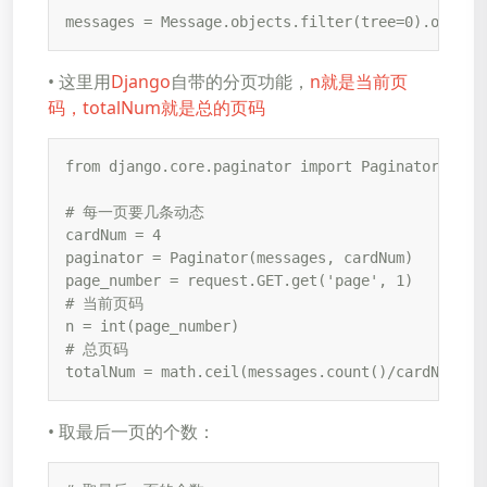
messages = Message.objects.filter(tree=0).order_
• 这里用
Django
自带的分页功能，
n就是当前页
码，totalNum就是总的页码
from django.core.paginator import Paginator

# 每一页要几条动态

cardNum = 4

paginator = Paginator(messages, cardNum)

page_number = request.GET.get('page', 1)

# 当前页码

n = int(page_number)

# 总页码

totalNum = math.ceil(messages.count()/cardNum)
• 取最后一页的个数：