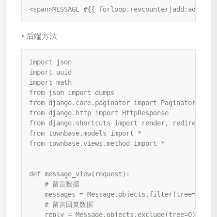
<span>MESSAGE #{{ forloop.revcounter|add:addNum 
• 后端方法
import json

import uuid

import math

from json import dumps

from django.core.paginator import Paginator

from django.http import HttpResponse

from django.shortcuts import render, redirect

from townbase.models import *

from townbase.views.method import *

def message_view(request):

    # 留言数据

    messages = Message.objects.filter(tree=0).ord
    # 留言回复数据

    reply = Message.objects.exclude(tree=0).order