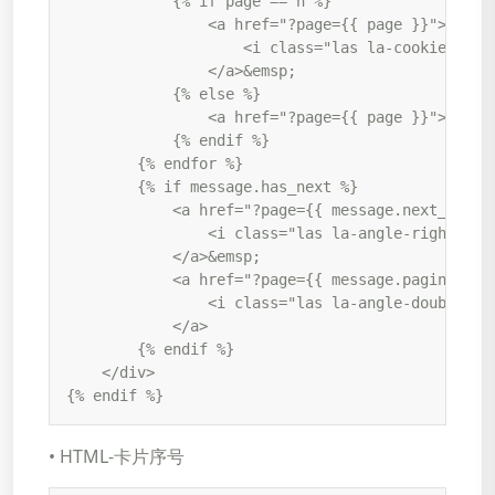
            {% if page == n %}

                <a href="?page={{ page }}">

                    <i class="las la-cookie-bite"
                </a>&emsp;

            {% else %}

                <a href="?page={{ page }}">{{ pag
            {% endif %}

        {% endfor %}

        {% if message.has_next %}

            <a href="?page={{ message.next_page_n
                <i class="las la-angle-right"></i
            </a>&emsp;

            <a href="?page={{ message.paginator.n
                <i class="las la-angle-double-rig
            </a>

        {% endif %}

    </div>

{% endif %}
• HTML-卡片序号