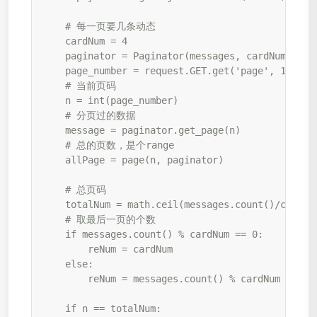
    # 每一页要几条动态

    cardNum = 4

    paginator = Paginator(messages, cardNum)

    page_number = request.GET.get('page', 1)

    # 当前页码

    n = int(page_number)

    # 分页过的数据

    message = paginator.get_page(n)

    # 总的页数，是个range

    allPage = page(n, paginator)

    # 总页码

    totalNum = math.ceil(messages.count()/cardNum
    # 取最后一页的个数

    if messages.count() % cardNum == 0:

        reNum = cardNum

    else:

        reNum = messages.count() % cardNum

    if n == totalNum:
