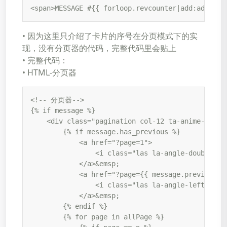
<span>MESSAGE #{{ forloop.revcounter|add:addNum 
• 因为这里只介绍了卡片的序号在分页模式下的实
现，没有分页器的代码，完整代码里会贴上
• 完整代码：
• HTML-分页器
<!-- 分页器-->

{% if message %}

    <div class="pagination col-12 ta-anime-pagina
        {% if message.has_previous %}

            <a href="?page=1">

                <i class="las la-angle-double-lef
            </a>&emsp;

            <a href="?page={{ message.previous_pa
                <i class="las la-angle-left"></i>
            </a>&emsp;

        {% endif %}

        {% for page in allPage %}
