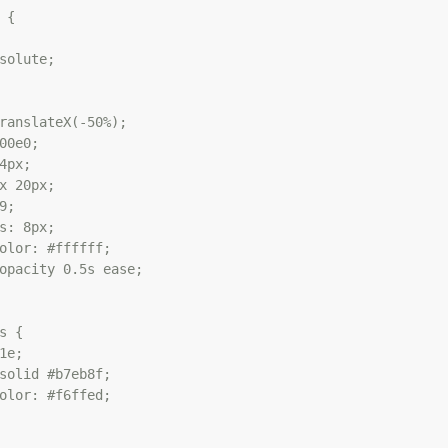
{

solute;

ranslateX(-50%);

00e0;

4px;

x 20px;

;

s: 8px;

olor: #ffffff;

opacity 0.5s ease;

s {

1e;

solid #b7eb8f;

olor: #f6ffed;
