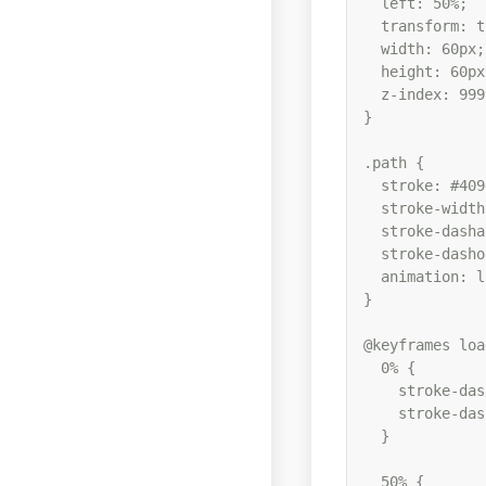
  left: 50%;

  transform: t
  width: 60px;

  height: 60px;
  z-index: 9999
}

.path {

  stroke: #4
  stroke-wid
  stroke-das
  stroke-das
  animation: l
}

@keyframes loa
  0% {

    stroke-d
    stroke-d
  }

  50% {
