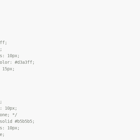
ff;



s: 10px;

olor: #d3a3ff;

 15px;



: 10px;

one; */

solid #b5b5b5;

s: 10px;

;
