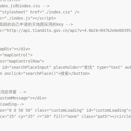
dex.js和index.css -->

"stylesheet" href="./index.css" />

c="./index.js"></script>

k=后面跟的自己申请的天地图应用的key -->

c="http://api.tianditu.gov.cn/api?v=4.0&tk=84762e0e00395
apDiv"></div>

="mapControl">

ss="mapControlRow">

 id="searchPlaceInput" placeholder="查找" type="text" aut
on onclick="searchPlace()">搜索</button>

义消息弹窗 -->

ustomMessage"></div>

oading-->

ox="0 0 50 50" class="customLoading" id="customLoading">

cx="25" cy="25" r="20" fill="none" class="path"></circle>