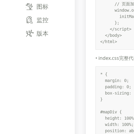
      // 页
图标
      window.o
        initMa
监控
      };

    </script>

版本
  </body>

</html>
• index.css完
* {

  margin: 0;

  padding: 0;

  box-sizing: 
}

#mapDiv {

  height: 100%;
  width: 100%;

  position: ab