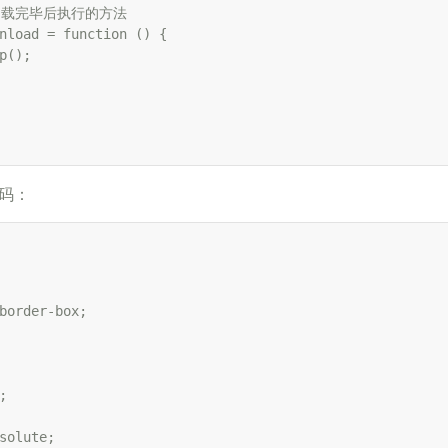
面加载完毕后执行的方法

nload = function () {

p();

整代码：
border-box;



solute;
