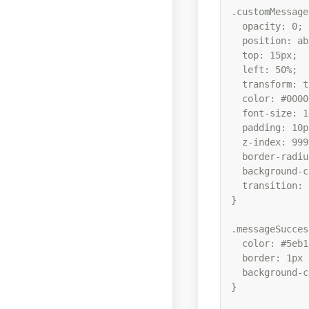
.customMessage 
  opacity: 0;

  position: ab
  top: 15px;

  left: 50%;

  transform: t
  color: #0000
  font-size: 1
  padding: 10p
  z-index: 9999
  border-radiu
  background-c
  transition: 
}

.messageSucces
  color: #5eb1
  border: 1px 
  background-c
}
