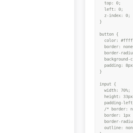
  top: 0;

  left: 0;

  z-index: 0;

}

button {

  color: #ffff
  border: none;
  border-radiu
  background-c
  padding: 8px
}

input {

  width: 70%;

  height: 33px;
  padding-left
  /* border: n
  border: 1px 
  border-radiu
  outline: none