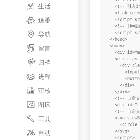
生活
    <!-- 引入in
    <link rel=
追番
    <script sr
    <!-- t
导航
    <script sr
  </head>

  <body>

留言
    <div id="m
    <div class
归档
      <div cla
        <input
进程
        <butt
      </div>

审核
    </div>

    <!-- 自定
图床
    <div id="c
    <!-- 自定义L
工具
    <svg viewB
      <circle 
自动
    </svg>

    <script>
