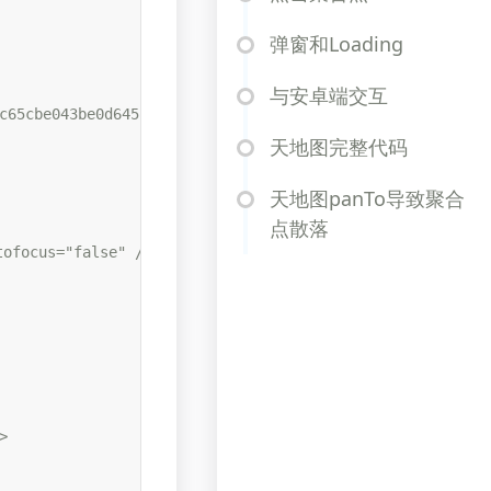
弹窗和Loading
与安卓端交互
c65cbe043be0d6451b3" type="text/javascript"></script>

天地图完整代码
天地图panTo导致聚合
点散落
ofocus="false" />


