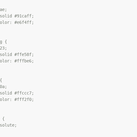
ae;

solid #91caff;

olor: #e6f4ff;

g {

23;

solid #ffe58f;

olor: #fffbe6;



0a;

solid #ffccc7;

olor: #fff2f0;

{

solute;
