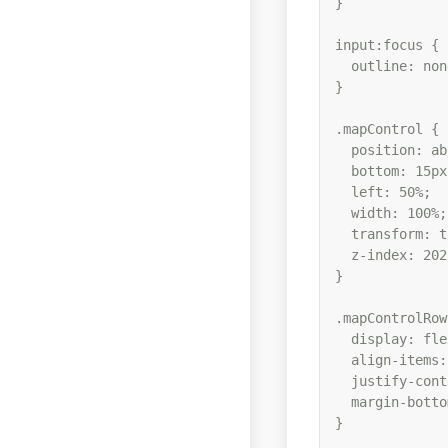
}

input:focus {

  outline: none
}

.mapControl {

  position: ab
  bottom: 15px;
  left: 50%;

  width: 100%;

  transform: t
  z-index: 2023
}

.mapControlRow 
  display: flex
  align-items:
  justify-cont
  margin-botto
}
