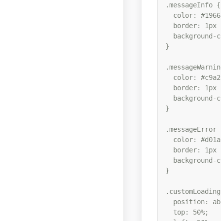
.messageInfo {

  color: #1966
  border: 1px 
  background-c
}

.messageWarnin
  color: #c9a2
  border: 1px 
  background-c
}

.messageError {
  color: #d01a
  border: 1px 
  background-c
}

.customLoading 
  position: ab
  top: 50%;
