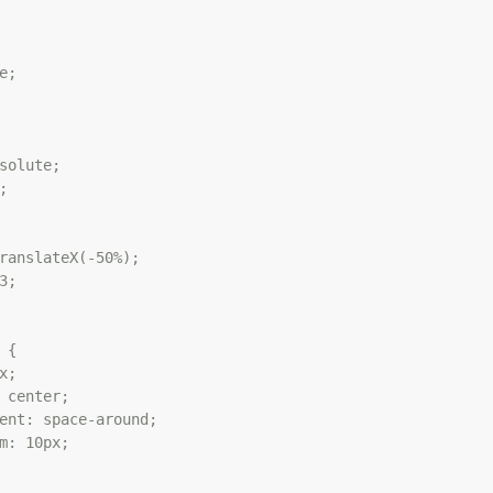
;

solute;



ranslateX(-50%);

;

{

;

 center;

ent: space-around;

m: 10px;
