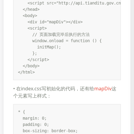
    <script src="http://api.tianditu.gov.cn/api?
  </head>

  <body>

    <div id="mapDiv"></div>

    <script>

      // 页面加载完毕后执行的方法

      window.onload = function () {

        initMap();

      };

    </script>

  </body>

</html>
• 在index.css写初始化的代码，还有给
mapDiv
这
个元素写上样式：
* {

  margin: 0;

  padding: 0;

  box-sizing: border-box;
