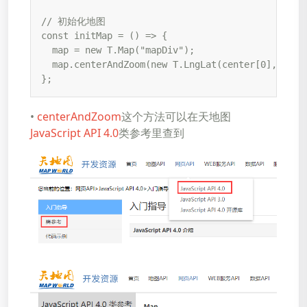
// 初始化地图

const initMap = () => {

  map = new T.Map("mapDiv");

  map.centerAndZoom(new T.LngLat(center[0], cente
};
•
centerAndZoom
这个方法可以在天地图
JavaScript API 4.0
类参考里查到