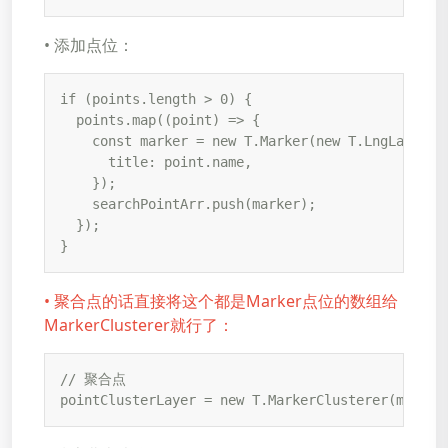
• 添加点位：
if (points.length > 0) {

  points.map((point) => {

    const marker = new T.Marker(new T.LngLat(poi
      title: point.name,

    });

    searchPointArr.push(marker);

  });

}
• 聚合点的话直接将这个都是Marker点位的数组给
MarkerClusterer就行了：
// 聚合点

pointClusterLayer = new T.MarkerClusterer(map, {