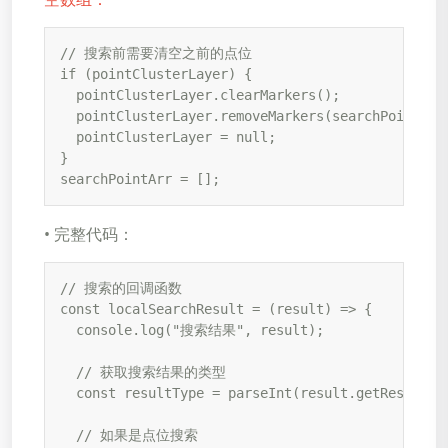
// 搜索前需要清空之前的点位

if (pointClusterLayer) {

  pointClusterLayer.clearMarkers();

  pointClusterLayer.removeMarkers(searchPointArr)
  pointClusterLayer = null;

}

searchPointArr = [];
• 完整代码：
// 搜索的回调函数

const localSearchResult = (result) => {

  console.log("搜索结果", result);

  // 获取搜索结果的类型

  const resultType = parseInt(result.getResultTyp
  // 如果是点位搜索
