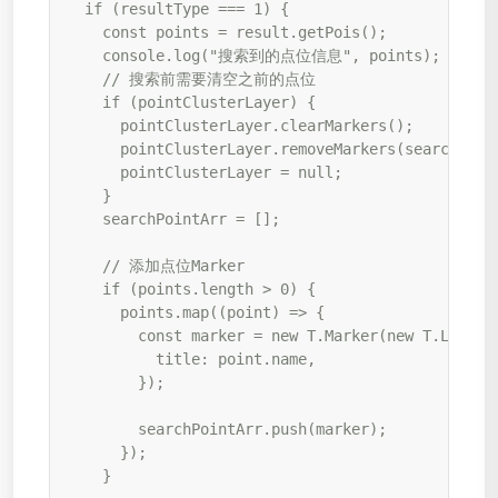
  if (resultType === 1) {

    const points = result.getPois();

    console.log("搜索到的点位信息", points);

    // 搜索前需要清空之前的点位

    if (pointClusterLayer) {

      pointClusterLayer.clearMarkers();

      pointClusterLayer.removeMarkers(searchPoint
      pointClusterLayer = null;

    }

    searchPointArr = [];

    // 添加点位Marker

    if (points.length > 0) {

      points.map((point) => {

        const marker = new T.Marker(new T.LngLat
          title: point.name,

        });

        searchPointArr.push(marker);

      });

    }
