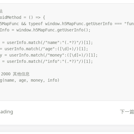


oidMethod = () => {

5MapFunc && typeof window.h5MapFunc.getUserInfo === "func
Info = window.h5MapFunc.getUserInfo();

 = userInfo.match(/"name":"(.*?)"/)[1];

= userInfo.match(/"age":([\d]+)/)[1];

y = userInfo.match(/"money":([\d]+)/)[1];

 = userInfo.match(/"info":"(.*?)"/)[1];

 2000 其他信息

g(name, age, money, info)

ding
下一