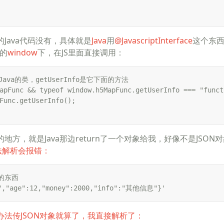
的Java代码没有，具体就是
Java
用
@JavascriptInterface
这个东
的
window
下，在JS里面直接调用：
c是Java的类，getUserInfo是它下面的方法

apFunc && typeof window.h5MapFunc.getUserInfo === "functi
Func.getUserInfo();

的地方，就是Java那边return了一个对象给我，好像不是JSON
没办法解析会报错：
的东西

","age":12,"money":2000,"info":"其他信息"}'
没办法传JSON对象就算了，我直接解析了：