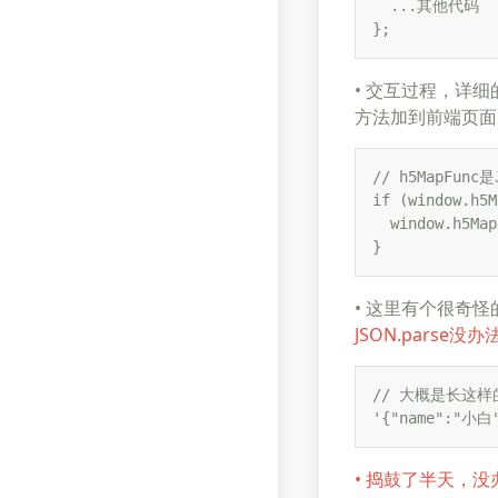
  ...其他代码

};
• 交互过程，详细
方法加到前端页面
// h5MapFun
if (window.h5M
  window.h5Map
}
• 这里有个很奇怪
JSON.parse
// 大概是长这样
'{"name":"小白
• 捣鼓了半天，