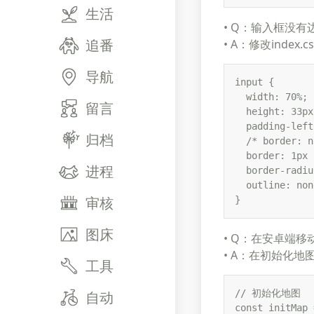
生活
• Q：输入框没
追番
• A：修改index
导航
input {

  width: 70%;

留言
  height: 33px;
  padding-left
归档
  /* border: n
  border: 1px 
进程
  border-radiu
  outline: none
审核
}
图床
• Q：在安卓端
• A：在初始化
工具
// 初始化地图

自动
const initMap 