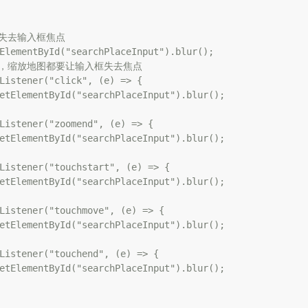
图失去输入框焦点

ElementById("searchPlaceInput").blur();

拽，缩放地图都要让输入框失去焦点

Listener("click", (e) => {

etElementById("searchPlaceInput").blur();

Listener("zoomend", (e) => {

etElementById("searchPlaceInput").blur();

Listener("touchstart", (e) => {

etElementById("searchPlaceInput").blur();

Listener("touchmove", (e) => {

etElementById("searchPlaceInput").blur();

Listener("touchend", (e) => {

etElementById("searchPlaceInput").blur();
