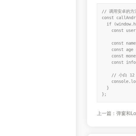
// 调用安卓的方法
const callAndr
  if (window.h
    const user
    const name
    const age 
    const mone
    const info
    // 小白 12
    console.lo
  }

};
上一篇：弹窗和Loa