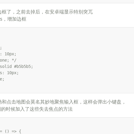
有边框了，之前去掉后，在安卓端显示特别突兀
.css，增加边框


: 10px;

one; */

solid #b5b5b5;

s: 10px;

;

移动和点击地图会莫名其妙地聚焦输入框，这样会弹出小键盘，
地图的时候加入了这些失去焦点的方法
= () => {
