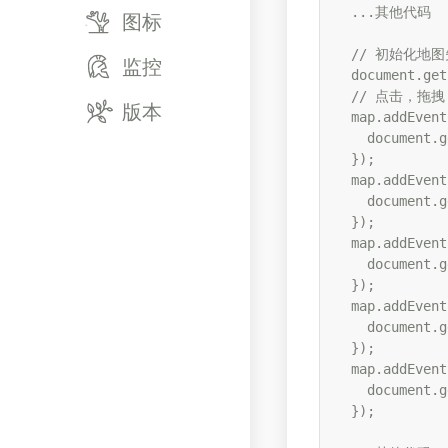
  ...其他代码

图标
  // 初始化地
监控
  document.get
  // 点击，拖
版本
  map.addEvent
    document.g
  });

  map.addEvent
    document.g
  });

  map.addEvent
    document.g
  });

  map.addEvent
    document.g
  });

  map.addEvent
    document.g
  });
