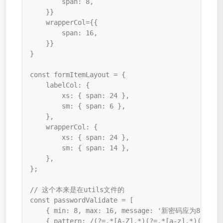
        span: 8,

    }}

    wrapperCol={{

        span: 16,

    }}

}

const formItemLayout = {

    labelCol: {

        xs: { span: 24 },

        sm: { span: 6 },

    },

    wrapperCol: {

        xs: { span: 24 },

        sm: { span: 14 },

    },

};

// 这个本来是在utils文件的

const passwordValidate = [

    { min: 8, max: 16, message: '新密码应为8-16位' 
    { pattern: /(?=.*[A-Z].*)(?=.*[a-z].*)(