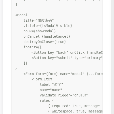
]

<Modal

    title="修改密码"

    visible={isModalVisible}

    onOk={showModal}

    onCancel={handleCancel}

    destroyOnClose={true}

    footer={[

        <Button key="back" onClick={handleCancel
        <Button key="submit" type="primary" html
    ]}

>

    <Form form={form} name="modal" {...formLayout
        <Form.Item

            label="名字"

            name="name"

            validateTrigger="onBlur"

            rules={[

                { required: true, message: '请输
                { whitespace: true, message: 