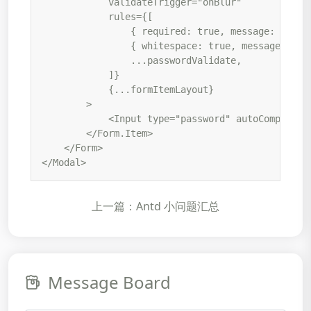
            validateTrigger="onBlur"

            rules={[

                { required: true, message: '请
                { whitespace: true, message: 
                ...passwordValidate,

            ]}

            {...formItemLayout}

        >

            <Input type="password" autoComplete="
        </Form.Item>

    </Form>

</Modal>
上一篇：Antd 小问题汇总
Message Board