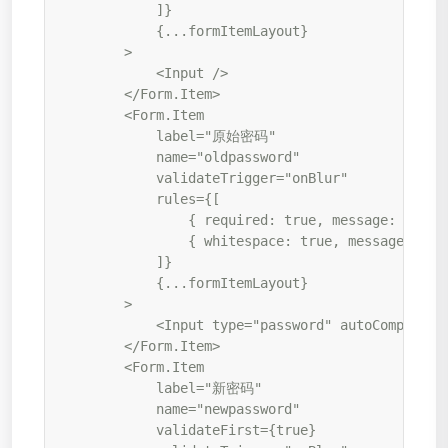
            ]}

            {...formItemLayout}

        >

            <Input />

        </Form.Item>

        <Form.Item

            label="原始密码"

            name="oldpassword"

            validateTrigger="onBlur"

            rules={[

                { required: true, message: '请
                { whitespace: true, message: 
            ]}

            {...formItemLayout}

        >

            <Input type="password" autoComplete="
        </Form.Item>

        <Form.Item

            label="新密码"

            name="newpassword"

            validateFirst={true}
