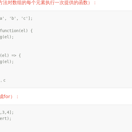
ch() 方法对数组的每个元素执行一次提供的函数）：
a', 'b', 'c'];

function(el) {

g(el);

(el) => {

g(el);

，c
写成for）：
,3,4];

ert); 
