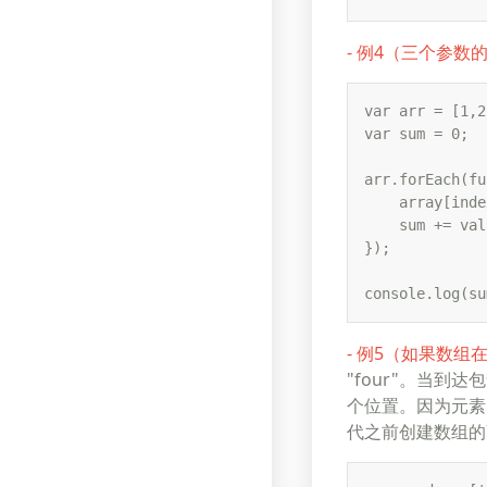
- 例4（三个参数
var arr = [1,2
var sum = 0;

arr.forEach(fu
    array[ind
    sum += val
});

console.log(s
- 例5（如果数
"four"。当到
个位置。因为元素 "
代之前创建数组