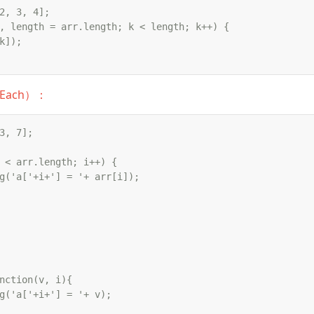
2, 3, 4];

, length = arr.length; k < length; k++) {

k]);

rEach）：
3, 7];

 < arr.length; i++) {

g('a['+i+'] = '+ arr[i]);

nction(v, i){

g('a['+i+'] = '+ v);
