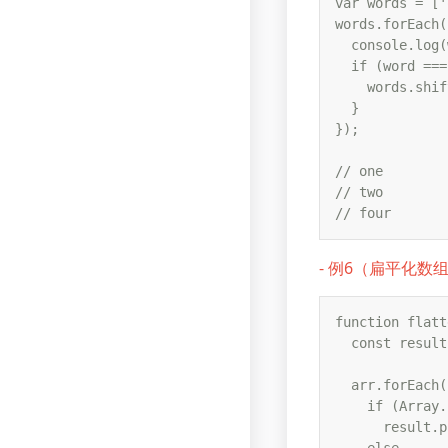
var words = ['
words.forEach(
  console.log(
  if (word ===
    words.shif
  }

});

// one

// two

// four
- 例6（扁平化数
function flatt
  const result
  arr.forEach(
    if (Array.
      result.p