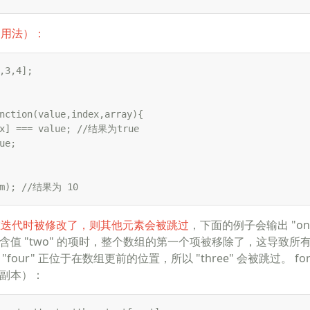
的用法）：
,3,4];

nction(value,index,array){

ex] === value; //结果为true

ue; 

um); //结果为 10
组在迭代时被修改了，则其他元素会被跳过
，下面的例子会输出 "one",
达包含值 "two" 的项时，整个数组的第一个项被移除了，这导致
four" 正位于在数组更前的位置，所以 "three" 会被跳过。 forE
的副本）：