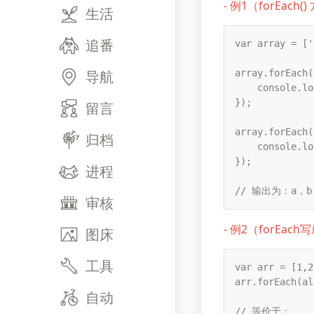
- 例1（forEa
生活
追番
var array = ['
导航
array.forEach(
    console.lo
});

留言
array.forEach(
归档
    console.lo
});

进程
// 输出为：a，b
审核
-
例2（forEach
图床
工具
var arr = [1,2
arr.forEach(al
自动
// 等价于：
