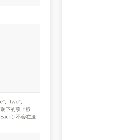
 "two",
所有剩下的项上移一
ach() 不会在迭