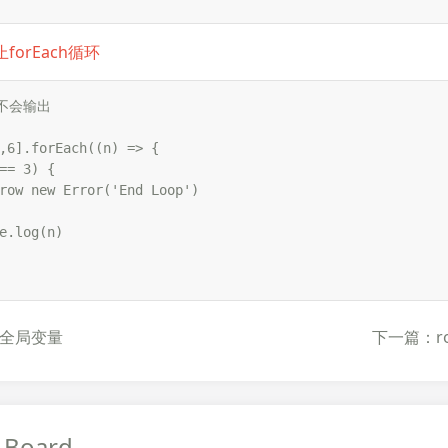
forEach循环
6不会输出

,6].forEach((n) => {

== 3) {

row new Error('End Loop')

e.log(n)

全局变量
下一篇：rou
 Board