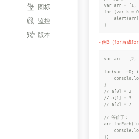
图标
var arr = [1, 
for (var k = 0
    alert(arr[
监控
} 
版本
- 例3（for写成fo
var arr = [2, 
for(var i=0; i
    console.lo
} 

// a[0] = 2

// a[1] = 3

// a[2] = 7

// 等价于：

arr.forEach(fu
    console.lo
})