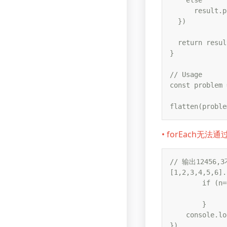
    else

      result.p
  })

  return result
}

// Usage

const problem 
flatten(proble
• forEach无
// 输出12456,
[1,2,3,4,5,6].
	if (n=== 3) {

		retur
	}

    console.lo
})