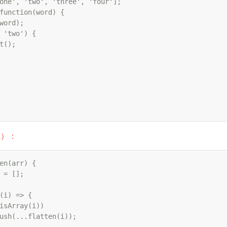
one', 'two', 'three', 'four'];

function(word) {

word);

 'two') {

t();

组）：
en(arr) {

 = [];

(i) => {

isArray(i))

ush(...flatten(i));
