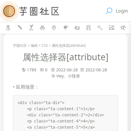
Login
芋圆社区
>
编程
>
CSS
>
属性选择器[attribute]
属性选择器[attribute]
1789
0
2022-06-28
2022-06-28
Hey、小怪兽
• 应用场景：
<div class="ta-div">

    <p class="ta-content-1">1</p>

    <div class="ta-content-2">2</div>

    <p class="ta-content-4">4</p>

    <a class="ta-content-5">5</a>
