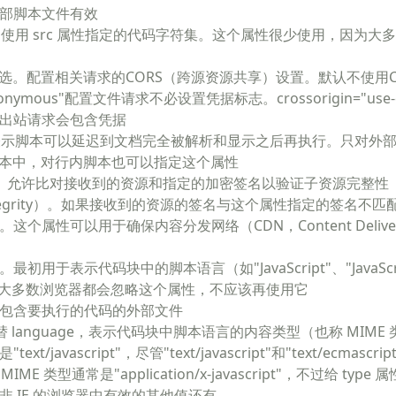
部脚本文件有效
使用 src 属性指定的代码字符集。这个属性很少使用，因为大
选。配置相关请求的CORS（跨源资源共享）设置。默认不使用C
 "anonymous"配置文件请求不必设置凭据标志。crossorigin="use-c
出站请求会包含凭据
表示脚本可以延迟到文档完全被解析和显示之后再执行。只对外
的版本中，对行内脚本也可以指定这个属性
。允许比对接收到的资源和指定的加密签名以验证子资源完整性（
e Integrity）。如果接收到的资源的签名与这个属性指定的签名不
个属性可以用于确保内容分发网络（CDN，Content Delivery
最初用于表示代码块中的脚本语言（如"JavaScript"、"JavaScrip
t"）。大多数浏览器都会忽略这个属性，不应该再使用它
包含要执行的代码的外部文件
 language，表示代码块中脚本语言的内容类型（也称 MIME
t/javascript"，尽管"text/javascript"和"text/ecmasc
件的 MIME 类型通常是"application/x-javascript"，不过给 t
非 IE 的浏览器中有效的其他值还有