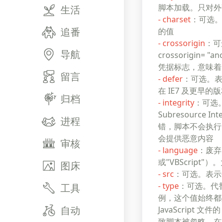
脚本加载。只对外
生活
-
charset
：可选。
追番
的值
-
crossorigin
：可
导航
crossorigin=
凭据标志，意味着
留言
-
defer
：可选。
在 IE7 及更早
归档
-
integrity
：可选
Subresourc
进程
错，脚本不会执行。这
会提供恶意内容
审核
-
language
：废弃。
或"VBScrip
图床
-
src
：可选。表示
-
type
：可选。代替
工具
例，这个值始终都是"tex
自动
JavaScript 文
致脚本被忽略。在