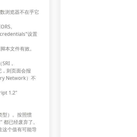
多数浏览器不在乎它
ORS。
redentials"设置
部脚本文件有效。
SRI，
匹配，则页面会报
 Network）不
t 1.2"
 类型）。按照惯
ript" 都已经废弃了。
ype 属性这个值有可能导