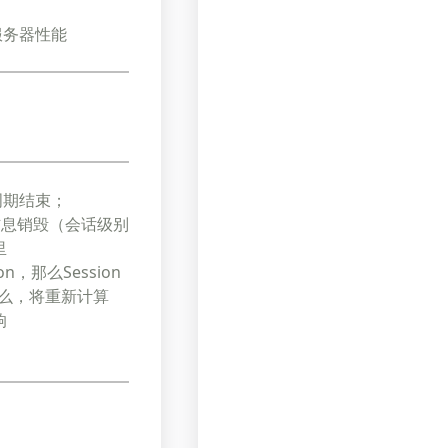
服务器性能
周期结束；
e信息销毁（会话级别
里
，那么Session
那么，将重新计算
响