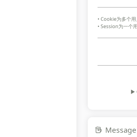
• Cookie为多
• Session为
►
Message