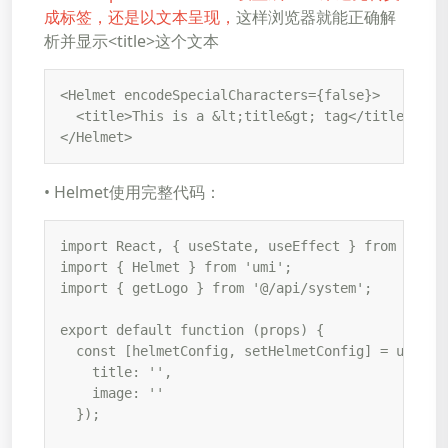
成标签，还是以文本呈现，
这样浏览器就能正确解
析并显示<title>这个文本
<Helmet encodeSpecialCharacters={false}>

  <title>This is a &lt;title&gt; tag</title>

</Helmet>
• Helmet使用完整代码：
import React, { useState, useEffect } from 'react
import { Helmet } from 'umi';

import { getLogo } from '@/api/system';

export default function (props) {

  const [helmetConfig, setHelmetConfig] = useStat
    title: '',

    image: ''

  });
