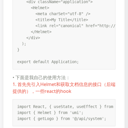
    <div className="application">

      <Helmet>

        <meta charSet="utf-8" />

        <title>My Title</title>

        <link rel="canonical" href="http://mysite
      </Helmet>

    </div>

  );

}

export default Application;
• 下面是我自己的使用方法：
1. 首先先引入Helmet和获取文档信息的接口（后端
提供的），一些react的hook
import React, { useState, useEffect } from 'react
import { Helmet } from 'umi';

import { getLogo } from '@/api/system';