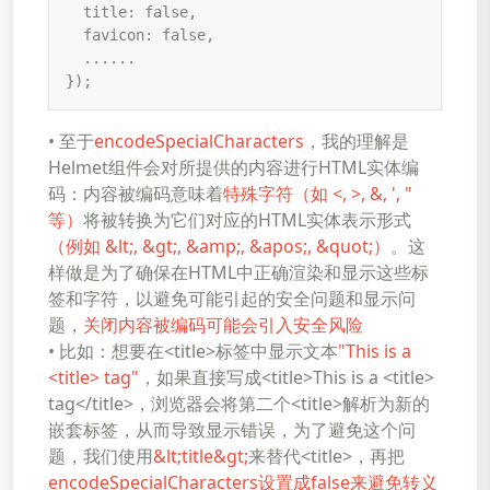
  title: false,

  favicon: false,

  ......

});
• 至于
encodeSpecialCharacters
，我的理解是
Helmet组件会对所提供的内容进行HTML实体编
码：内容被编码意味着
特殊字符（如 <, >, &, ', "
等）
将被转换为它们对应的HTML实体表示形式
（例如 &lt;, &gt;, &amp;, &apos;, &quot;）
。这
样做是为了确保在HTML中正确渲染和显示这些标
签和字符，以避免可能引起的安全问题和显示问
题，
关闭内容被编码可能会引入安全风险
• 比如：想要在<title>标签中显示文本
"This is a
<title> tag"
，如果直接写成<title>This is a <title>
tag</title>，浏览器会将第二个<title>解析为新的
嵌套标签，从而导致显示错误，为了避免这个问
题，我们使用
&lt;title&gt;
来替代<title>，再把
encodeSpecialCharacters设置成false来避免转义