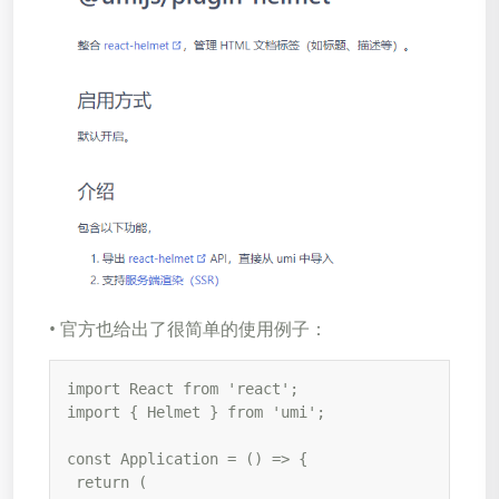
• 官方也给出了很简单的使用例子：
import React from 'react';

import { Helmet } from 'umi';

const Application = () => {

 return (
