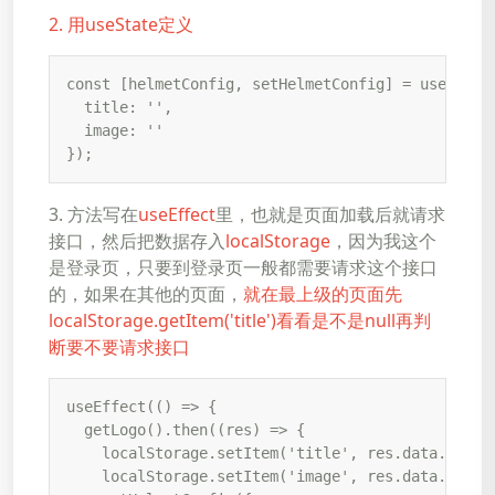
2. 用useState定义
const [helmetConfig, setHelmetConfig] = useState(
  title: '',

  image: ''

});
3. 方法写在
useEffect
里，也就是页面加载后就请求
接口，然后把数据存入
localStorage
，因为我这个
是登录页，只要到登录页一般都需要请求这个接口
的，如果在其他的页面，
就在最上级的页面先
localStorage.getItem('title')看看是不是null再判
断要不要请求接口
useEffect(() => {

  getLogo().then((res) => {

    localStorage.setItem('title', res.data.title)
    localStorage.setItem('image', res.data.image)