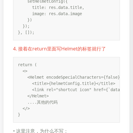
    setHelmetConfig({

      title: res.data.title,

      image: res.data.image

    })

  });

}, []);
4. 接着在return里面写Helmet的标签就行了
return (

  <>

    <Helmet encodeSpecialCharacters={false}>

      <title>{helmetConfig.title}</title>

      <link rel="shortcut icon" href={`data:image
    </Helmet>

    ....其他的代码

  </>

}
• 这里注意，为什么不写：