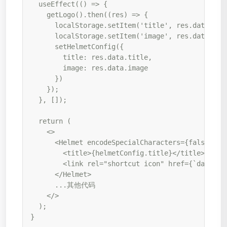
  useEffect(() => {

    getLogo().then((res) => {

      localStorage.setItem('title', res.data.titl
      localStorage.setItem('image', res.data.imag
      setHelmetConfig({

        title: res.data.title,

        image: res.data.image

      })

    });

  }, []);

  return (

    <>

      <Helmet encodeSpecialCharacters={false}>

        <title>{helmetConfig.title}</title>

        <link rel="shortcut icon" href={`data:ima
      </Helmet>

      ...其他代码

    </>

  );

}