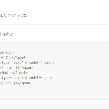
间 2021-6-20）
现双向绑定
ue-app">

l>姓名：</label>

 type="text" v-model="name">

{{ name }}</span>

l>年龄：</label>

 type="text" v-model="age">

{{ age }}</span>
