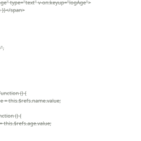
" type="text" v-on:keyup="logAge">
}}</span>
",
tion () {
his.$refs.name.value;
ion () {
s.$refs.age.value;