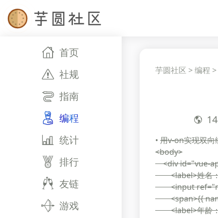
首页
芋圆社区
>
编程
社规
指南
编程
14
统计
•
用v-on实现双向
<body>
排行
<div id="vue-a
<label>姓名：<
友链
<input ref="na
<span>{{ name
游戏
<label>年龄：<