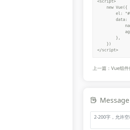
<script>

    new Vue({

        el: "#
        data: {
            na
            ag
        },

    })

</script>   
上一篇：Vue组件
Message