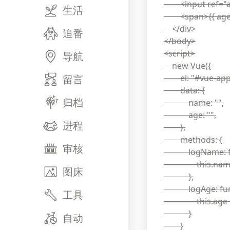
<input ref="age
生活
<span>{{ age 
</div>
追番
</body>
<script>
导航
new Vue({
留言
el: "#vue-app
data: {
归档
name: "",
age: "",
进程
},
methods: {
审核
logName: func
this.name = t
图床
},
logAge: funct
工具
this.age = thi
}
自动
}