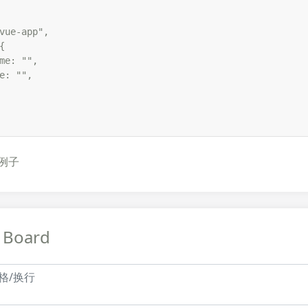
vue-app",



me: "",

e: "",

例子
 Board