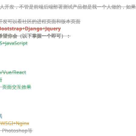
人开发，不管是前端后端部署测试产品都是我一个人做的，如果
的开发可以看社区的进程页面和版本页面
Bootstrap+Django+Jquery
希望你会（以下掌握一个即可）：
+JavaScript
p/Vue/React
面
画，页面交互效果
试
uWSGI+Nginx
Photoshop等