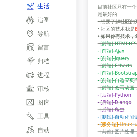
生活
目前社区只有一个
是最好的
追番
• 想要了解社区
• 社区的技术栈是
导航
•
如果你有技术，
- [前端]-HTML+CSS
留言
- [前端]-Ajax
- [前端]-Jquery
归档
- [前端]-Echarts
- [前端]-Bootstra
进程
- [前端]-自适应页
- [前端]-会写动
审核
- [后端]-Python
图床
- [后端]-Django
- [后端]-爬虫
工具
- [测试]-自动化测
- [服务端]-Linux+
自动
- [其他]-图片处理，