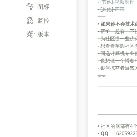
- [其他]-视频制作
图标
- [其他]-画画
……
监控
•
如果你不会技术
- 帮忙一起看一下
版本
- 为社区提一些优
- 想看看芋圆社
- 同选计算机专
- 也想做一个博客
- 银河掠夺者游
……
• 社区的底部有
•
QQ
：16205922