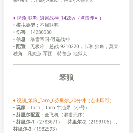
莱-独角，凡妮莎-军团，特蕾莎-地狱犬
♦
视频_联邦_逍遥战神_1428w（点击即可）
•
模拟类型
：不屈联邦
•
伤害
：14280980
•
信息
：暴雪帝国-逍遥战神
•
配置
：无极冷，总战-9210220，卡琳-独角，莫莱-
独角，凡妮莎-军团，特蕾莎-地狱犬
笨狼
♦
视频_笨狼_Taro_6芬里尔_20分钟（点击即可）
•
玩家：
Taro，Taro.牛油果（小号）
• 芬里尔配置
：全飞机（混搭无序）
•
芬里尔-1
（2783671），
芬里尔-2
（2199106），
芬里尔-3
（1982593）