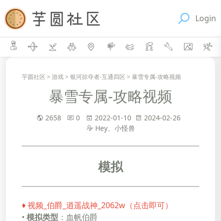
Login
芋圆社区
>
游戏
>
银河掠夺者-互通四区
>
暴雪专属-攻略视频
暴雪专属-攻略视频
2658
0
2022-01-10
2024-02-26
Hey、小怪兽
模拟
♦
视频_伯爵_逍遥战神_2062w（点击即可）
•
模拟类型
：血帆伯爵